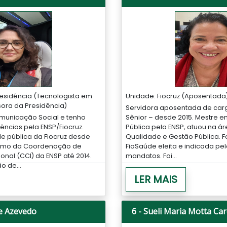
esidência (Tecnologista em
Unidade: Fiocruz (Aposentada)
ora da Presidência)
Servidora aposentada de car
unicação Social e tenho
Sênior – desde 2015. Mestre e
iências pela ENSP/Fiocruz.
Pública pela ENSP, atuou na á
e pública da Fiocruz desde
Qualidade e Gestão Pública. F
alismo da Coordenação de
FioSaúde eleita e indicada pela
onal (CCI) da ENSP até 2014.
mandatos. Foi...
 de...
LER MAIS
de Azevedo
6 - Sueli Maria Motta Ca