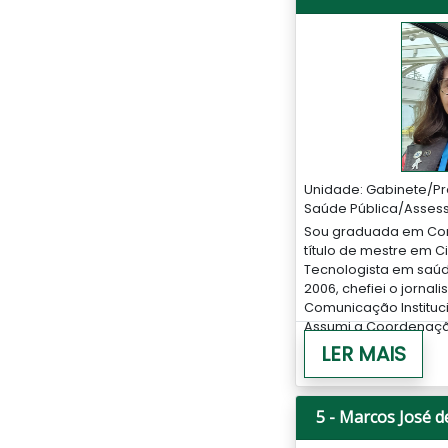
Unidade: Gabinete/Pr
Saúde Pública/Assess
Sou graduada em Com
título de mestre em C
Tecnologista em saúd
2006, chefiei o jorn
Comunicação Instituci
Assumi a Coordenação
LER MAIS
5 - Marcos José 