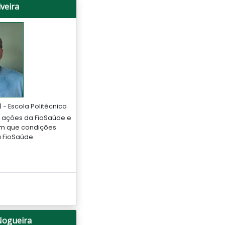
iveira
- Escola Politécnica
s ações da FioSaúde e
om que condições
a FioSaúde.
 Nogueira