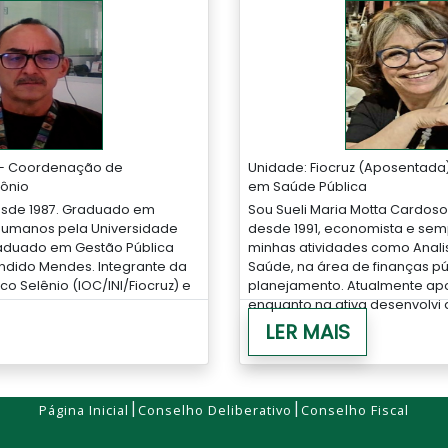
z – Coordenação de
Unidade: Fiocruz (Aposentada)
mônio
em Saúde Pública
desde 1987. Graduado em
Sou Sueli Maria Motta Cardoso,
Humanos pela Universidade
desde 1991, economista e sem
raduado em Gestão Pública
minhas atividades como Anali
ndido Mendes. Integrante da
Saúde, na área de finanças pú
co Selênio (IOC/INI/Fiocruz) e
planejamento. Atualmente ap
enquanto na ativa desenvolvi at
LER MAIS
|
|
Página Inicial
Conselho Deliberativo
Conselho Fiscal