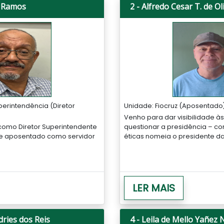
o Ramos
2 - Alfredo Cesar T. de Ol
perintendência (Diretor
Unidade: Fiocruz (Aposentado) 
Venho para dar visibilidade à
como Diretor Superintendente
questionar a presidência – c
te aposentado como servidor
éticas nomeia o presidente d
LER MAIS
dries dos Reis
4 - Leila de Mello Yañez