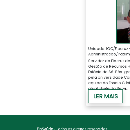
Unidade: IOC/Fiocru
Administração/Patri
Servidor da Fiocruz 
Gestão de Recursos 
Estácio de Sá. Pós-g
pela Universidade Ca
equipe do Ensaio Clíni
atual chefe do Servi...
LER MAIS
FioSaúde
- Todos os direitos reservados